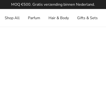
MOQ €500. Gratis verzending binnen Nederland.
Shop All
Parfum
Hair & Body
Gifts & Sets
le anderen!