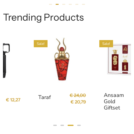
Trending Products
Sale!
Sale!
Ansaam
€
24,00
Taraf
€
21,26
Gold
€
20,79
€
18,23
Giftset