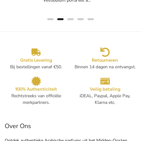
Vestibulum porta elit a…
Gratis Levering
Retourneren
Bij bestellingen vanaf €50.
Binnen 14 dagen na ontvangst.
100% Authenticiteit
Veilig betaling
Rechtstreeks van officiële
iDEAL, Paypal, Apple Pay,
merkpartners.
Klarna etc.
Over Ons
Ontdek authentieke Arabische parfums uit het Midden-Oosten,