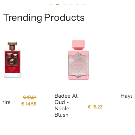
Trending Products
Badee Al
Hayaati
€
8,93
Oud -
€
15,23
Noble
Blush