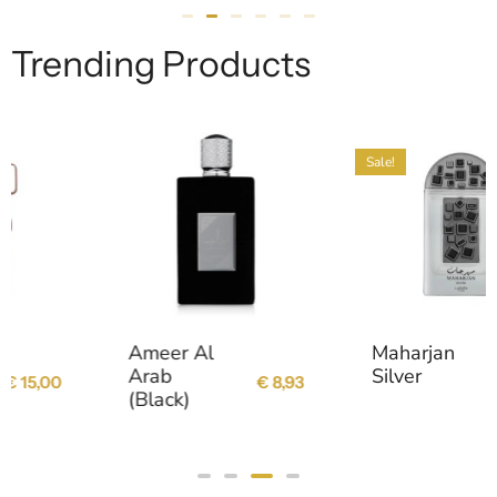
Trending Products
Sale!
Ameer Al
Maharjan
€
21,26
Arab
Silver
€
8,93
€
18,23
(Black)